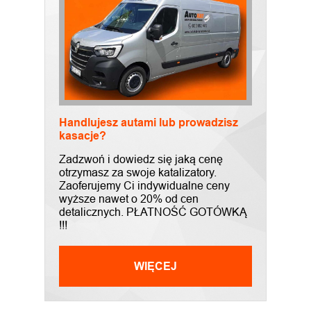
Handlujesz autami lub prowadzisz
kasacje?
Zadzwoń i dowiedz się jaką cenę
otrzymasz za swoje katalizatory.
Zaoferujemy Ci indywidualne ceny
wyższe nawet o 20% od cen
detalicznych. PŁATNOŚĆ GOTÓWKĄ
!!!
WIĘCEJ