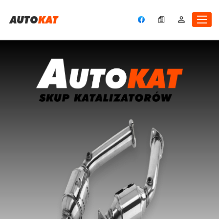
A
UTO
KAT